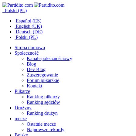
Polski (PL)
Español (ES)
English (UK)
Deutsch (DE)
Polski (PL)
Strona domowa
Społeczność
Kanał społecznościowy
Blog
Dev Blog
Zaszeregowanie
Forum piłkarskie
Kontakt
Piłkarze
Ranking piłkarzy
Ranking sędziów
Drużyny
Ranking drużyn
mecze
Ostatnie mecze
Najnowsze rekordy
Boisko