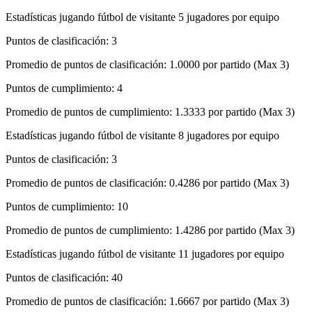
Estadísticas jugando fútbol de visitante 5 jugadores por equipo
Puntos de clasificación: 3
Promedio de puntos de clasificación: 1.0000 por partido (Max 3)
Puntos de cumplimiento: 4
Promedio de puntos de cumplimiento: 1.3333 por partido (Max 3)
Estadísticas jugando fútbol de visitante 8 jugadores por equipo
Puntos de clasificación: 3
Promedio de puntos de clasificación: 0.4286 por partido (Max 3)
Puntos de cumplimiento: 10
Promedio de puntos de cumplimiento: 1.4286 por partido (Max 3)
Estadísticas jugando fútbol de visitante 11 jugadores por equipo
Puntos de clasificación: 40
Promedio de puntos de clasificación: 1.6667 por partido (Max 3)