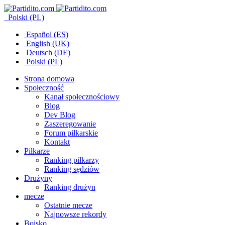
Polski (PL)
Español (ES)
English (UK)
Deutsch (DE)
Polski (PL)
Strona domowa
Społeczność
Kanał społecznościowy
Blog
Dev Blog
Zaszeregowanie
Forum piłkarskie
Kontakt
Piłkarze
Ranking piłkarzy
Ranking sędziów
Drużyny
Ranking drużyn
mecze
Ostatnie mecze
Najnowsze rekordy
Boisko