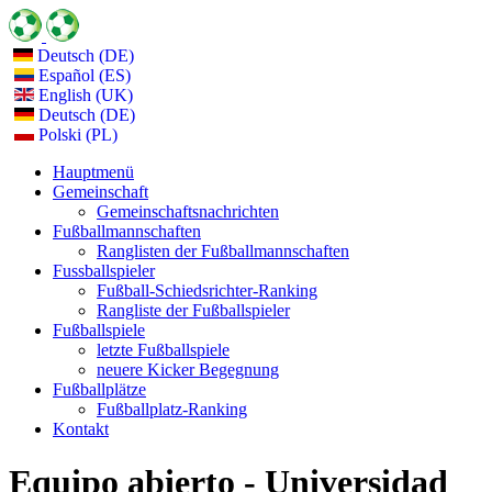
Deutsch (DE)
Español (ES)
English (UK)
Deutsch (DE)
Polski (PL)
Hauptmenü
Gemeinschaft
Gemeinschaftsnachrichten
Fußballmannschaften
Ranglisten der Fußballmannschaften
Fussballspieler
Fußball-Schiedsrichter-Ranking
Rangliste der Fußballspieler
Fußballspiele
letzte Fußballspiele
neuere Kicker Begegnung
Fußballplätze
Fußballplatz-Ranking
Kontakt
Equipo abierto - Universidad