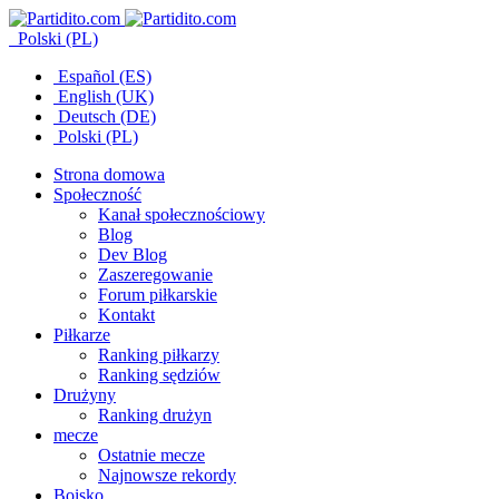
Polski (PL)
Español (ES)
English (UK)
Deutsch (DE)
Polski (PL)
Strona domowa
Społeczność
Kanał społecznościowy
Blog
Dev Blog
Zaszeregowanie
Forum piłkarskie
Kontakt
Piłkarze
Ranking piłkarzy
Ranking sędziów
Drużyny
Ranking drużyn
mecze
Ostatnie mecze
Najnowsze rekordy
Boisko