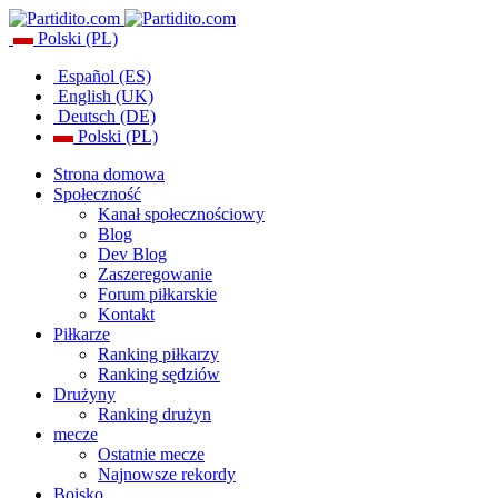
Polski (PL)
Español (ES)
English (UK)
Deutsch (DE)
Polski (PL)
Strona domowa
Społeczność
Kanał społecznościowy
Blog
Dev Blog
Zaszeregowanie
Forum piłkarskie
Kontakt
Piłkarze
Ranking piłkarzy
Ranking sędziów
Drużyny
Ranking drużyn
mecze
Ostatnie mecze
Najnowsze rekordy
Boisko