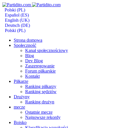
Polski (PL)
Español (ES)
English (UK)
Deutsch (DE)
Polski (PL)
Strona domowa
Społeczność
Kanał społecznościowy
Blog
Dev Blog
Zaszeregowanie
Forum piłkarskie
Kontakt
Piłkarze
Ranking piłkarzy
Ranking sędziów
Drużyny
Ranking drużyn
mecze
Ostatnie mecze
Najnowsze rekordy
Boisko
Klasyfikacja wysokości