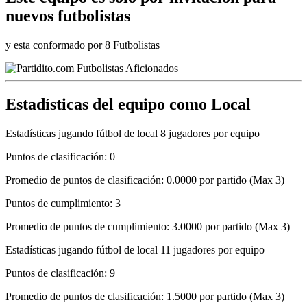
nuevos futbolistas
y esta conformado por 8 Futbolistas
Estadísticas del equipo como Local
Estadísticas jugando fútbol de local 8 jugadores por equipo
Puntos de clasificación: 0
Promedio de puntos de clasificación: 0.0000 por partido (Max 3)
Puntos de cumplimiento: 3
Promedio de puntos de cumplimiento: 3.0000 por partido (Max 3)
Estadísticas jugando fútbol de local 11 jugadores por equipo
Puntos de clasificación: 9
Promedio de puntos de clasificación: 1.5000 por partido (Max 3)