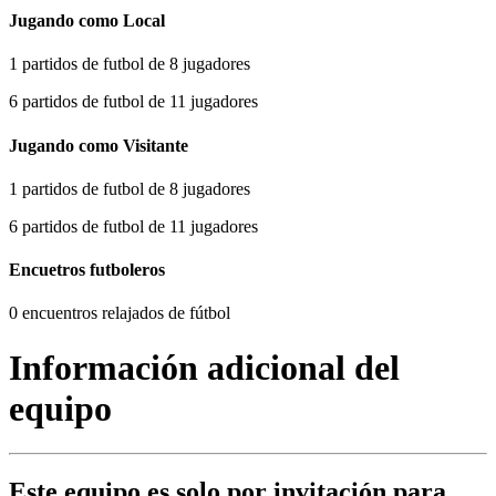
Jugando como Local
1 partidos de futbol de 8 jugadores
6 partidos de futbol de 11 jugadores
Jugando como Visitante
1 partidos de futbol de 8 jugadores
6 partidos de futbol de 11 jugadores
Encuetros futboleros
0 encuentros relajados de fútbol
Información adicional del
equipo
Este equipo es
solo por invitación
para