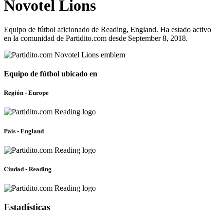
Novotel Lions
Equipo de fútbol aficionado de Reading, England. Ha estado activo
en la comunidad de Partidito.com desde September 8, 2018.
Equipo de fútbol ubicado en
Región - Europe
País - England
Ciudad - Reading
Estadísticas