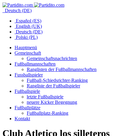
Deutsch (DE)
Español (ES)
English (UK)
Deutsch (DE)
Polski (PL)
Hauptmenü
Gemeinschaft
Gemeinschaftsnachrichten
Fußballmannschaften
Ranglisten der Fußballmannschaften
Fussballspieler
Fußball-Schiedsrichter-Ranking
Rangliste der Fußballspieler
Fußballspiele
letzte Fußballspiele
neuere Kicker Begegnung
Fußballplätze
Fußballplatz-Ranking
Kontakt
Club Atletico los silleteros