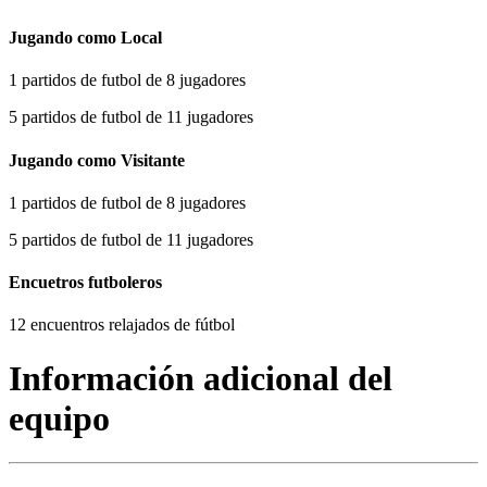
Jugando como Local
1 partidos de futbol de 8 jugadores
5 partidos de futbol de 11 jugadores
Jugando como Visitante
1 partidos de futbol de 8 jugadores
5 partidos de futbol de 11 jugadores
Encuetros futboleros
12 encuentros relajados de fútbol
Información adicional del
equipo