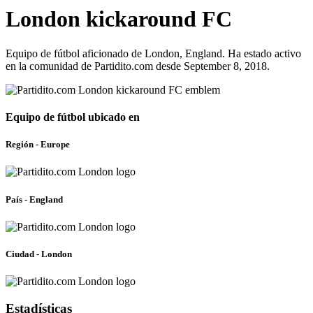
London kickaround FC
Equipo de fútbol aficionado de London, England. Ha estado activo
en la comunidad de Partidito.com desde September 8, 2018.
Equipo de fútbol ubicado en
Región - Europe
País - England
Ciudad - London
Estadísticas