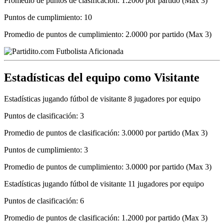
Promedio de puntos de clasificación: 1.2000 por partido (Max 3)
Puntos de cumplimiento: 10
Promedio de puntos de cumplimiento: 2.0000 por partido (Max 3)
Estadísticas del equipo como Visitante
Estadísticas jugando fútbol de visitante 8 jugadores por equipo
Puntos de clasificación: 3
Promedio de puntos de clasificación: 3.0000 por partido (Max 3)
Puntos de cumplimiento: 3
Promedio de puntos de cumplimiento: 3.0000 por partido (Max 3)
Estadísticas jugando fútbol de visitante 11 jugadores por equipo
Puntos de clasificación: 6
Promedio de puntos de clasificación: 1.2000 por partido (Max 3)