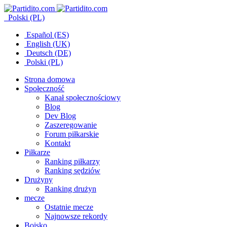
Polski (PL)
Español (ES)
English (UK)
Deutsch (DE)
Polski (PL)
Strona domowa
Społeczność
Kanał społecznościowy
Blog
Dev Blog
Zaszeregowanie
Forum piłkarskie
Kontakt
Piłkarze
Ranking piłkarzy
Ranking sędziów
Drużyny
Ranking drużyn
mecze
Ostatnie mecze
Najnowsze rekordy
Boisko