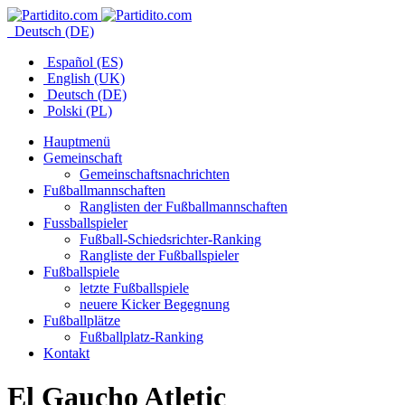
Deutsch (DE)
Español (ES)
English (UK)
Deutsch (DE)
Polski (PL)
Hauptmenü
Gemeinschaft
Gemeinschaftsnachrichten
Fußballmannschaften
Ranglisten der Fußballmannschaften
Fussballspieler
Fußball-Schiedsrichter-Ranking
Rangliste der Fußballspieler
Fußballspiele
letzte Fußballspiele
neuere Kicker Begegnung
Fußballplätze
Fußballplatz-Ranking
Kontakt
El Gaucho Atletic