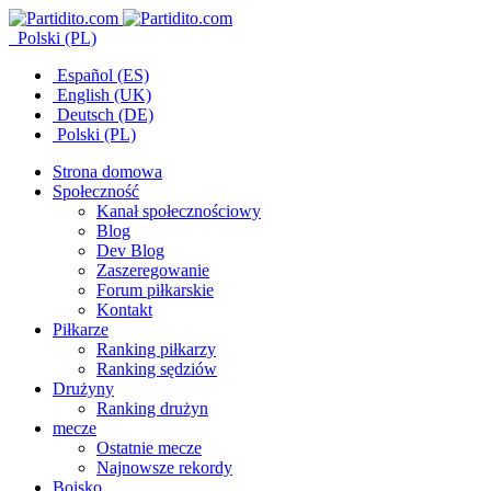
Polski (PL)
Español (ES)
English (UK)
Deutsch (DE)
Polski (PL)
Strona domowa
Społeczność
Kanał społecznościowy
Blog
Dev Blog
Zaszeregowanie
Forum piłkarskie
Kontakt
Piłkarze
Ranking piłkarzy
Ranking sędziów
Drużyny
Ranking drużyn
mecze
Ostatnie mecze
Najnowsze rekordy
Boisko