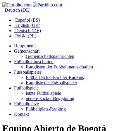
Deutsch (DE)
Español (ES)
English (UK)
Deutsch (DE)
Polski (PL)
Hauptmenü
Gemeinschaft
Gemeinschaftsnachrichten
Fußballmannschaften
Ranglisten der Fußballmannschaften
Fussballspieler
Fußball-Schiedsrichter-Ranking
Rangliste der Fußballspieler
Fußballspiele
letzte Fußballspiele
neuere Kicker Begegnung
Fußballplätze
Fußballplatz-Ranking
Kontakt
Equipo Abierto de Bogotá