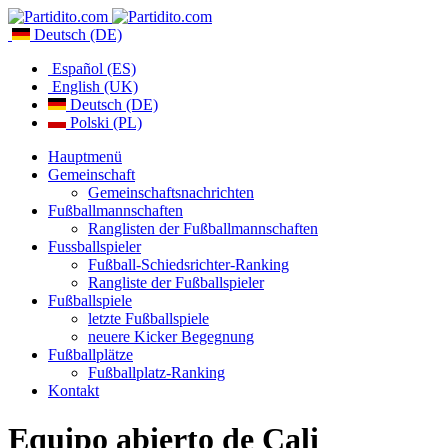
Deutsch (DE)
Español (ES)
English (UK)
Deutsch (DE)
Polski (PL)
Hauptmenü
Gemeinschaft
Gemeinschaftsnachrichten
Fußballmannschaften
Ranglisten der Fußballmannschaften
Fussballspieler
Fußball-Schiedsrichter-Ranking
Rangliste der Fußballspieler
Fußballspiele
letzte Fußballspiele
neuere Kicker Begegnung
Fußballplätze
Fußballplatz-Ranking
Kontakt
Equipo abierto de Cali