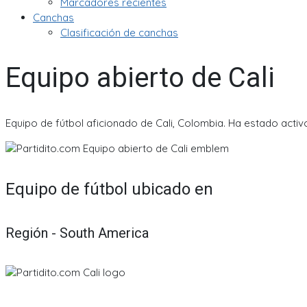
Marcadores recientes
Canchas
Clasificación de canchas
Equipo abierto de Cali
Equipo de fútbol aficionado de Cali, Colombia. Ha estado acti
Equipo de fútbol ubicado en
Región - South America