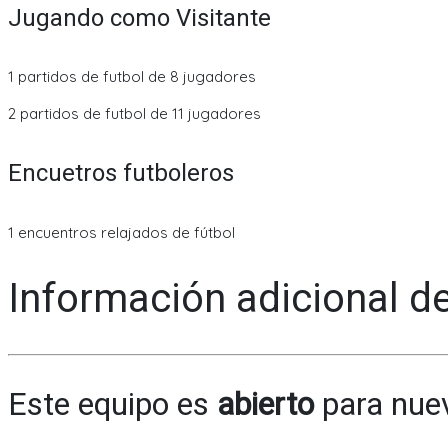
Jugando como Visitante
1 partidos de futbol de 8 jugadores
2 partidos de futbol de 11 jugadores
Encuetros futboleros
1 encuentros relajados de fútbol
Información adicional d
Este equipo es
abierto
para nuev