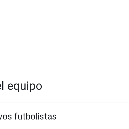
el equipo
os futbolistas