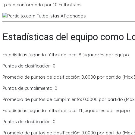
y esta conformado por 10 Futbolistas
Estadísticas del equipo como L
Estadísticas jugando fútbol de local 8 jugadores por equipo
Puntos de clasificación: 0
Promedio de puntos de clasificación: 0.0000 por partido (Max 
Puntos de cumplimiento: 0
Promedio de puntos de cumplimiento: 0.0000 por partido (Max
Estadísticas jugando fútbol de local 11 jugadores por equipo
Puntos de clasificación: 0
Promedio de puntos de clasificación: 0.0000 por partido (Max 