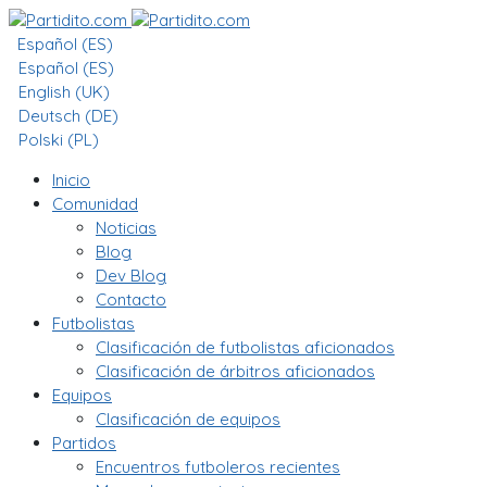
Español (ES)
Español (ES)
English (UK)
Deutsch (DE)
Polski (PL)
Inicio
Comunidad
Noticias
Blog
Dev Blog
Contacto
Futbolistas
Clasificación de futbolistas aficionados
Clasificación de árbitros aficionados
Equipos
Clasificación de equipos
Partidos
Encuentros futboleros recientes