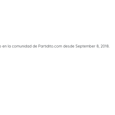
vo en la comunidad de Partidito.com desde September 8, 2018.