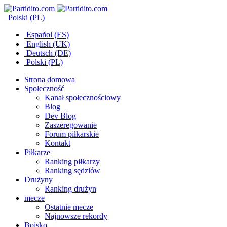
Polski (PL)
Español (ES)
English (UK)
Deutsch (DE)
Polski (PL)
Strona domowa
Społeczność
Kanał społecznościowy
Blog
Dev Blog
Zaszeregowanie
Forum piłkarskie
Kontakt
Piłkarze
Ranking piłkarzy
Ranking sędziów
Drużyny
Ranking drużyn
mecze
Ostatnie mecze
Najnowsze rekordy
Boisko