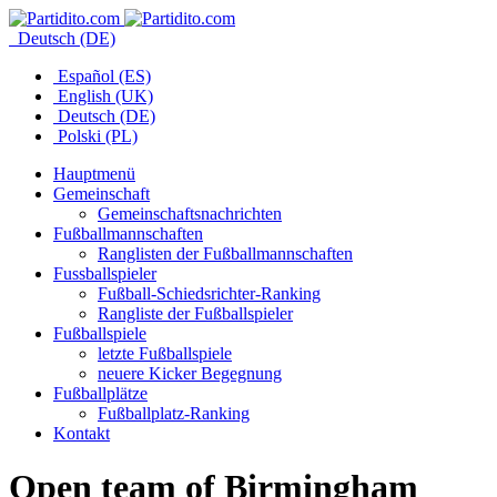
Deutsch (DE)
Español (ES)
English (UK)
Deutsch (DE)
Polski (PL)
Hauptmenü
Gemeinschaft
Gemeinschaftsnachrichten
Fußballmannschaften
Ranglisten der Fußballmannschaften
Fussballspieler
Fußball-Schiedsrichter-Ranking
Rangliste der Fußballspieler
Fußballspiele
letzte Fußballspiele
neuere Kicker Begegnung
Fußballplätze
Fußballplatz-Ranking
Kontakt
Open team of Birmingham