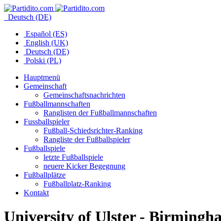
Deutsch (DE)
Español (ES)
English (UK)
Deutsch (DE)
Polski (PL)
Hauptmenü
Gemeinschaft
Gemeinschaftsnachrichten
Fußballmannschaften
Ranglisten der Fußballmannschaften
Fussballspieler
Fußball-Schiedsrichter-Ranking
Rangliste der Fußballspieler
Fußballspiele
letzte Fußballspiele
neuere Kicker Begegnung
Fußballplätze
Fußballplatz-Ranking
Kontakt
University of Ulster - Birming