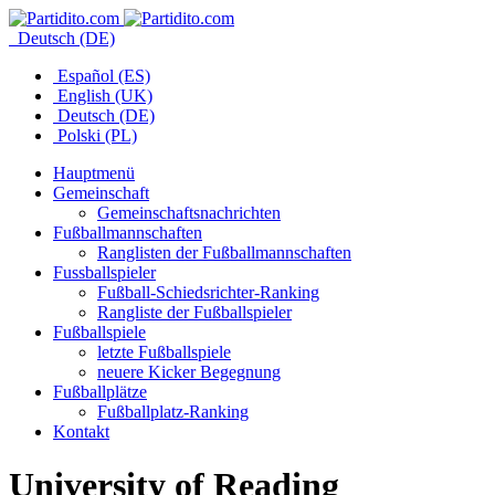
Deutsch (DE)
Español (ES)
English (UK)
Deutsch (DE)
Polski (PL)
Hauptmenü
Gemeinschaft
Gemeinschaftsnachrichten
Fußballmannschaften
Ranglisten der Fußballmannschaften
Fussballspieler
Fußball-Schiedsrichter-Ranking
Rangliste der Fußballspieler
Fußballspiele
letzte Fußballspiele
neuere Kicker Begegnung
Fußballplätze
Fußballplatz-Ranking
Kontakt
University of Reading