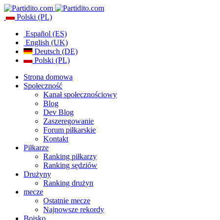
Polski (PL)
Español (ES)
English (UK)
Deutsch (DE)
Polski (PL)
Strona domowa
Społeczność
Kanał społecznościowy
Blog
Dev Blog
Zaszeregowanie
Forum piłkarskie
Kontakt
Piłkarze
Ranking piłkarzy
Ranking sędziów
Drużyny
Ranking drużyn
mecze
Ostatnie mecze
Najnowsze rekordy
Boisko