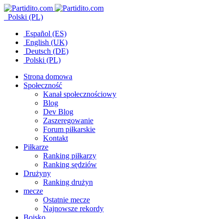
Polski (PL)
Español (ES)
English (UK)
Deutsch (DE)
Polski (PL)
Strona domowa
Społeczność
Kanał społecznościowy
Blog
Dev Blog
Zaszeregowanie
Forum piłkarskie
Kontakt
Piłkarze
Ranking piłkarzy
Ranking sędziów
Drużyny
Ranking drużyn
mecze
Ostatnie mecze
Najnowsze rekordy
Boisko