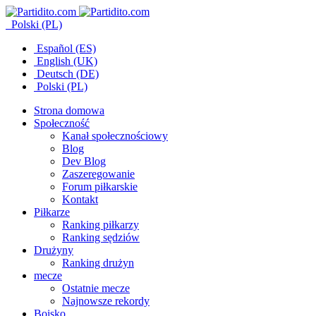
Polski (PL)
Español (ES)
English (UK)
Deutsch (DE)
Polski (PL)
Strona domowa
Społeczność
Kanał społecznościowy
Blog
Dev Blog
Zaszeregowanie
Forum piłkarskie
Kontakt
Piłkarze
Ranking piłkarzy
Ranking sędziów
Drużyny
Ranking drużyn
mecze
Ostatnie mecze
Najnowsze rekordy
Boisko