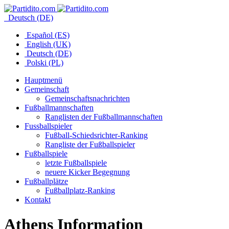
Deutsch (DE)
Español (ES)
English (UK)
Deutsch (DE)
Polski (PL)
Hauptmenü
Gemeinschaft
Gemeinschaftsnachrichten
Fußballmannschaften
Ranglisten der Fußballmannschaften
Fussballspieler
Fußball-Schiedsrichter-Ranking
Rangliste der Fußballspieler
Fußballspiele
letzte Fußballspiele
neuere Kicker Begegnung
Fußballplätze
Fußballplatz-Ranking
Kontakt
Athens Information