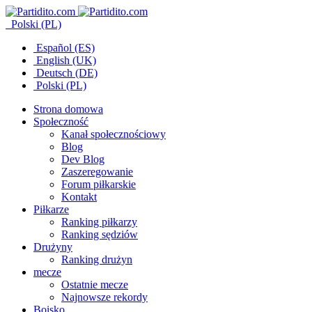
Polski (PL)
Español (ES)
English (UK)
Deutsch (DE)
Polski (PL)
Strona domowa
Społeczność
Kanał społecznościowy
Blog
Dev Blog
Zaszeregowanie
Forum piłkarskie
Kontakt
Piłkarze
Ranking piłkarzy
Ranking sędziów
Drużyny
Ranking drużyn
mecze
Ostatnie mecze
Najnowsze rekordy
Boisko