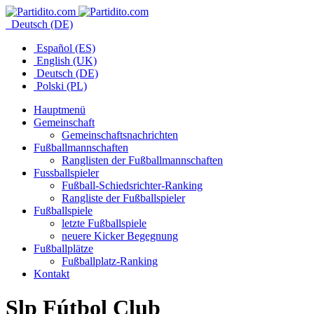
Deutsch (DE)
Español (ES)
English (UK)
Deutsch (DE)
Polski (PL)
Hauptmenü
Gemeinschaft
Gemeinschaftsnachrichten
Fußballmannschaften
Ranglisten der Fußballmannschaften
Fussballspieler
Fußball-Schiedsrichter-Ranking
Rangliste der Fußballspieler
Fußballspiele
letzte Fußballspiele
neuere Kicker Begegnung
Fußballplätze
Fußballplatz-Ranking
Kontakt
Slp Fútbol Club