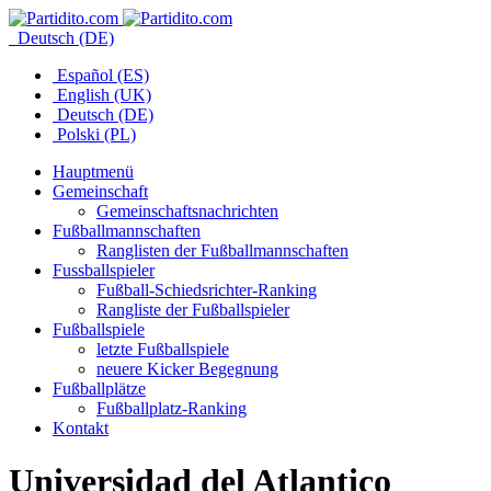
Deutsch (DE)
Español (ES)
English (UK)
Deutsch (DE)
Polski (PL)
Hauptmenü
Gemeinschaft
Gemeinschaftsnachrichten
Fußballmannschaften
Ranglisten der Fußballmannschaften
Fussballspieler
Fußball-Schiedsrichter-Ranking
Rangliste der Fußballspieler
Fußballspiele
letzte Fußballspiele
neuere Kicker Begegnung
Fußballplätze
Fußballplatz-Ranking
Kontakt
Universidad del Atlantico