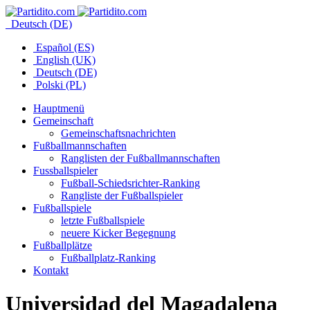
Deutsch (DE)
Español (ES)
English (UK)
Deutsch (DE)
Polski (PL)
Hauptmenü
Gemeinschaft
Gemeinschaftsnachrichten
Fußballmannschaften
Ranglisten der Fußballmannschaften
Fussballspieler
Fußball-Schiedsrichter-Ranking
Rangliste der Fußballspieler
Fußballspiele
letzte Fußballspiele
neuere Kicker Begegnung
Fußballplätze
Fußballplatz-Ranking
Kontakt
Universidad del Magadalena