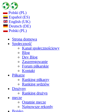
Polski (PL)
Español (ES)
English (UK)
Deutsch (DE)
Polski (PL)
Strona domowa
Społeczność
Kanał społecznościowy
Blog
Dev Blog
Zaszeregowanie
Forum piłkarskie
Kontakt
Piłkarze
Ranking piłkarzy
Ranking sędziów
Drużyny
Ranking drużyn
mecze
Ostatnie mecze
Najnowsze rekordy
Boisko