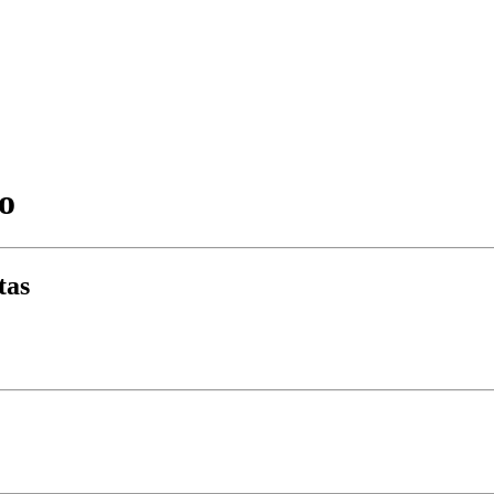
o
tas