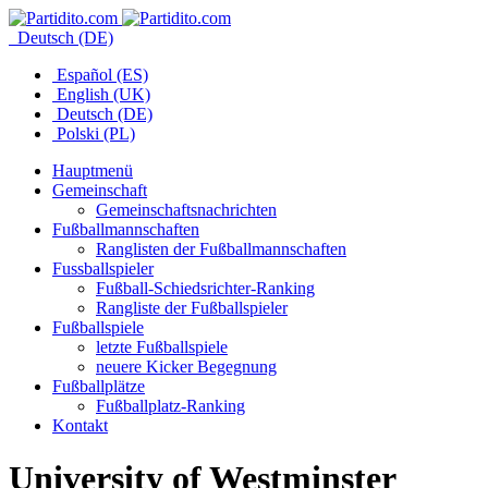
Deutsch (DE)
Español (ES)
English (UK)
Deutsch (DE)
Polski (PL)
Hauptmenü
Gemeinschaft
Gemeinschaftsnachrichten
Fußballmannschaften
Ranglisten der Fußballmannschaften
Fussballspieler
Fußball-Schiedsrichter-Ranking
Rangliste der Fußballspieler
Fußballspiele
letzte Fußballspiele
neuere Kicker Begegnung
Fußballplätze
Fußballplatz-Ranking
Kontakt
University of Westminster