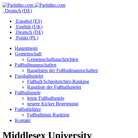
Deutsch (DE)
Español (ES)
English (UK)
Deutsch (DE)
Polski (PL)
Hauptmenü
Gemeinschaft
Gemeinschaftsnachrichten
Fußballmannschaften
Ranglisten der Fußballmannschaften
Fussballspieler
Fußball-Schiedsrichter-Ranking
Rangliste der Fußballspieler
Fußballspiele
letzte Fußballspiele
neuere Kicker Begegnung
Fußballplätze
Fußballplatz-Ranking
Kontakt
Middlesex University