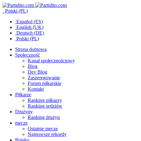
Polski (PL)
Español (ES)
English (UK)
Deutsch (DE)
Polski (PL)
Strona domowa
Społeczność
Kanał społecznościowy
Blog
Dev Blog
Zaszeregowanie
Forum piłkarskie
Kontakt
Piłkarze
Ranking piłkarzy
Ranking sędziów
Drużyny
Ranking drużyn
mecze
Ostatnie mecze
Najnowsze rekordy
Boisko