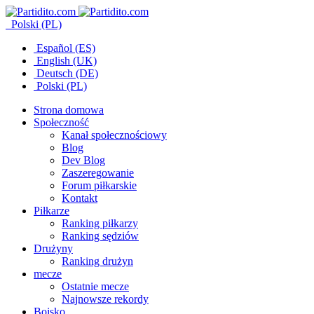
Polski (PL)
Español (ES)
English (UK)
Deutsch (DE)
Polski (PL)
Strona domowa
Społeczność
Kanał społecznościowy
Blog
Dev Blog
Zaszeregowanie
Forum piłkarskie
Kontakt
Piłkarze
Ranking piłkarzy
Ranking sędziów
Drużyny
Ranking drużyn
mecze
Ostatnie mecze
Najnowsze rekordy
Boisko