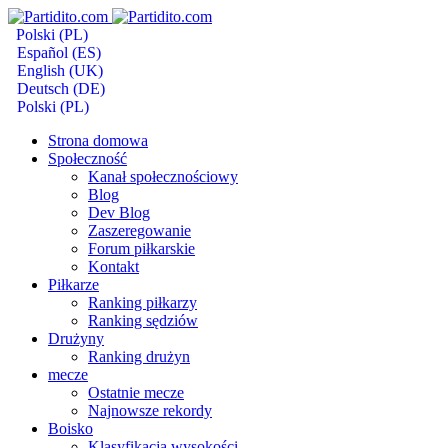
Polski (PL)
Español (ES)
English (UK)
Deutsch (DE)
Polski (PL)
Strona domowa
Społeczność
Kanał społecznościowy
Blog
Dev Blog
Zaszeregowanie
Forum piłkarskie
Kontakt
Piłkarze
Ranking piłkarzy
Ranking sędziów
Drużyny
Ranking drużyn
mecze
Ostatnie mecze
Najnowsze rekordy
Boisko
Klasyfikacja wysokości