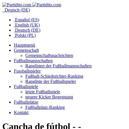
Deutsch (DE)
Español (ES)
English (UK)
Deutsch (DE)
Polski (PL)
Hauptmenü
Gemeinschaft
Gemeinschaftsnachrichten
Fußballmannschaften
Ranglisten der Fußballmannschaften
Fussballspieler
Fußball-Schiedsrichter-Ranking
Rangliste der Fußballspieler
Fußballspiele
letzte Fußballspiele
neuere Kicker Begegnung
Fußballplätze
Fußballplatz-Ranking
Kontakt
Cancha de fútbol - -