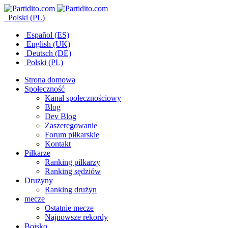
Polski (PL)
Español (ES)
English (UK)
Deutsch (DE)
Polski (PL)
Strona domowa
Społeczność
Kanał społecznościowy
Blog
Dev Blog
Zaszeregowanie
Forum piłkarskie
Kontakt
Piłkarze
Ranking piłkarzy
Ranking sędziów
Drużyny
Ranking drużyn
mecze
Ostatnie mecze
Najnowsze rekordy
Boisko