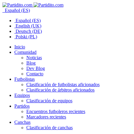
Español (ES)
Español (ES)
English (UK)
Deutsch (DE)
Polski (PL)
Inicio
Comunidad
Noticias
Blog
Dev Blog
Contacto
Futbolistas
Clasificación de futbolistas aficionados
Clasificación de árbitros aficionados
Equipos
Clasificación de equipos
Partidos
Encuentros futboleros recientes
Marcadores recientes
Canchas
Clasificación de canchas