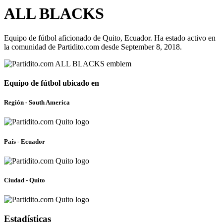
ALL BLACKS
Equipo de fútbol aficionado de Quito, Ecuador. Ha estado activo en
la comunidad de Partidito.com desde September 8, 2018.
Equipo de fútbol ubicado en
Región - South America
País - Ecuador
Ciudad - Quito
Estadísticas