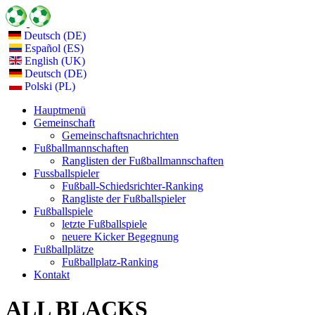
Deutsch (DE)
Español (ES)
English (UK)
Deutsch (DE)
Polski (PL)
Hauptmenü
Gemeinschaft
Gemeinschaftsnachrichten
Fußballmannschaften
Ranglisten der Fußballmannschaften
Fussballspieler
Fußball-Schiedsrichter-Ranking
Rangliste der Fußballspieler
Fußballspiele
letzte Fußballspiele
neuere Kicker Begegnung
Fußballplätze
Fußballplatz-Ranking
Kontakt
ALL BLACKS