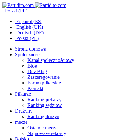
Polski (PL)
Español (ES)
English (UK)
Deutsch (DE)
Polski (PL)
Strona domowa
Społeczność
Kanał społecznościowy
Blog
Dev Blog
Zaszeregowanie
Forum piłkarskie
Kontakt
Piłkarze
Ranking piłkarzy
Ranking sędziów
Drużyny
Ranking drużyn
mecze
Ostatnie mecze
Najnowsze rekordy
Boisko