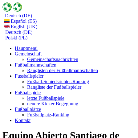
Deutsch (DE)
Español (ES)
English (UK)
Deutsch (DE)
Polski (PL)
Hauptmenü
Gemeinschaft
Gemeinschaftsnachrichten
Fußballmannschaften
Ranglisten der Fußballmannschaften
Fussballspieler
Fußball-Schiedsrichter-Ranking
Rangliste der Fußballspieler
Fußballspiele
letzte Fußballspiele
neuere Kicker Begegnung
Fußballplätze
Fußballplatz-Ranking
Kontakt
Equipo Abierto Santiago de