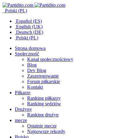
Polski (PL)
Español (ES)
English (UK)
Deutsch (DE)
Polski (PL)
Strona domowa
Społeczność
Kanał społecznościowy
Blog
Dev Blog
Zaszeregowanie
Forum piłkarskie
Kontakt
Piłkarze
Ranking piłkarzy
Ranking sędziów
Drużyny
Ranking drużyn
mecze
Ostatnie mecze
Najnowsze rekordy
Boisko