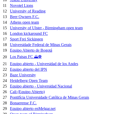
11
Novotel Lions
12
University of Reading
13
Beer Owners F.C.
14
Athens open team
15
University of Ulster - Birmingham open team
16
London kickaround FC
17
Sport Frei Sickingen
18
Universidade Federal de Minas Gerais
19
Equipo Abierto de Bogotá
Los Paisas FC 🌄⚽
20
21
Equipo abierto - Universidad de los Andes
22
Equipo abierto del IPN
23
Baze University
24
Heidelberg Open Team
25
Equipo abierto - Universidad Nacional
26
Cali (Equipo Abierto)
27
Pontifícia Universidade Católica de Minas Gerais
28
Bonaerense F.C.
29
Equipo abierto enMelgar.net