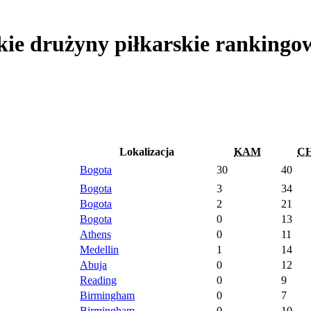
ie drużyny piłkarskie rankingo
Lokalizacja
KAM
C
Bogota
30
40
Bogota
3
34
Bogota
2
21
Bogota
0
13
Athens
0
11
Medellin
1
14
Abuja
0
12
Reading
0
9
Birmingham
0
7
Birmingham
0
10