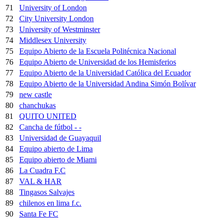
71
University of London
72
City University London
73
University of Westminster
74
Middlesex University
75
Equipo Abierto de la Escuela Politécnica Nacional
76
Equipo Abierto de Universidad de los Hemisferios
77
Equipo Abierto de la Universidad Católica del Ecuador
78
Equipo Abierto de la Universidad Andina Simón Bolívar
79
new castle
80
chanchukas
81
QUITO UNITED
82
Cancha de fútbol - -
83
Universidad de Guayaquil
84
Equipo abierto de Lima
85
Equipo abierto de Miami
86
La Cuadra F.C
87
VAL & HAR
88
Tingasos Salvajes
89
chilenos en lima f.c.
90
Santa Fe FC