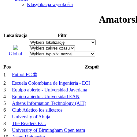
Klasyfikacja wysokości
Amatorsk
Lokalizacja
Filtr
Global
Pos
Zespół
Futbol FC ⚽️
1
2
Escuela Colombiana de Ingenieria - ECI
3
Equipo abierto - Universidad Javeriana
4
Equipo abierto - Universidad EAN
5
Athens Information Technology (AIT)
6
Club Atletico los silleteros
7
University of Abuja
8
The Readers F.C.
9
University of Birmingham Open team
10
Aston University