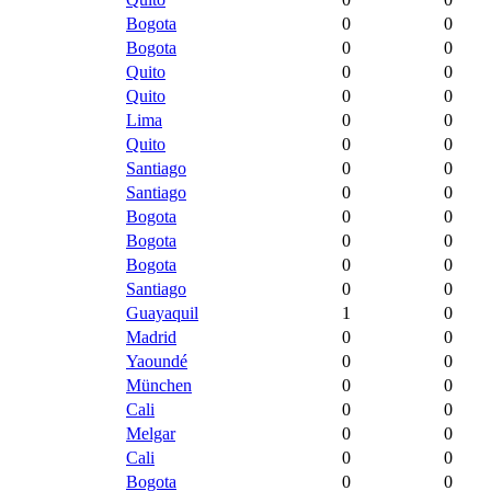
Bogota
0
0
Bogota
0
0
Quito
0
0
Quito
0
0
Lima
0
0
Quito
0
0
Santiago
0
0
Santiago
0
0
Bogota
0
0
Bogota
0
0
Bogota
0
0
Santiago
0
0
Guayaquil
1
0
Madrid
0
0
Yaoundé
0
0
München
0
0
Cali
0
0
Melgar
0
0
Cali
0
0
Bogota
0
0