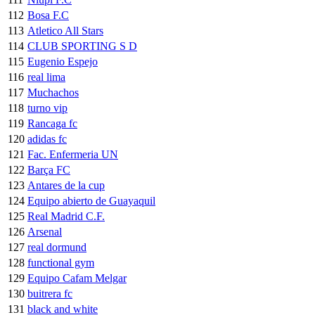
112
Bosa F.C
113
Atletico All Stars
114
CLUB SPORTING S D
115
Eugenio Espejo
116
real lima
117
Muchachos
118
turno vip
119
Rancaga fc
120
adidas fc
121
Fac. Enfermeria UN
122
Barça FC
123
Antares de la cup
124
Equipo abierto de Guayaquil
125
Real Madrid C.F.
126
Arsenal
127
real dormund
128
functional gym
129
Equipo Cafam Melgar
130
buitrera fc
131
black and white