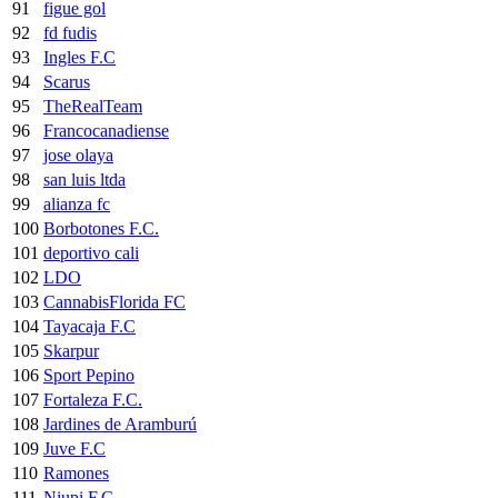
91
figue gol
92
fd fudis
93
Ingles F.C
94
Scarus
95
TheRealTeam
96
Francocanadiense
97
jose olaya
98
san luis ltda
99
alianza fc
100
Borbotones F.C.
101
deportivo cali
102
LDO
103
CannabisFlorida FC
104
Tayacaja F.C
105
Skarpur
106
Sport Pepino
107
Fortaleza F.C.
108
Jardines de Aramburú
109
Juve F.C
110
Ramones
111
Niupi F.C