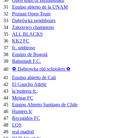
30
Open team of Birmingham
31
Equipo abierto de la UNAM
32
Poznan Open Team
33
Dąbrówka neighbours
34
Zakrzewo champions
35
ALL BLACKS
36
KK2 FC
37
fc. umbroso
38
Equipo de Bogotá
39
Bahnstadt F.C.
⚽️ Dąbrowka old schoolers ⚽️
40
41
Equipo abierto de Cali
42
El Gaucho Atletic
43
la buitrera fc.
44
Melgar FC
45
Equipo Abierto Santiago de Chile
46
Hunters fc
47
Recogidos FC
48
LQS
49
real madrid