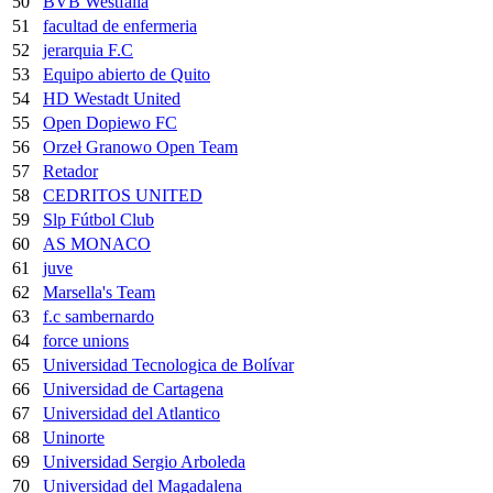
50
BVB Westfalia
51
facultad de enfermeria
52
jerarquia F.C
53
Equipo abierto de Quito
54
HD Westadt United
55
Open Dopiewo FC
56
Orzeł Granowo Open Team
57
Retador
58
CEDRITOS UNITED
59
Slp Fútbol Club
60
AS MONACO
61
juve
62
Marsella's Team
63
f.c sambernardo
64
force unions
65
Universidad Tecnologica de Bolívar
66
Universidad de Cartagena
67
Universidad del Atlantico
68
Uninorte
69
Universidad Sergio Arboleda
70
Universidad del Magadalena