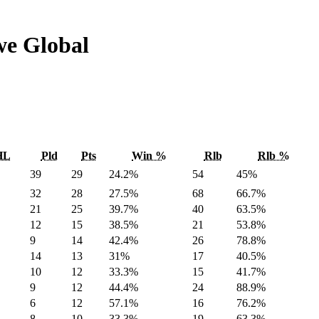
we Global
HL
Pld
Pts
Win %
Rlb
Rlb %
39
29
24.2%
54
45%
32
28
27.5%
68
66.7%
21
25
39.7%
40
63.5%
12
15
38.5%
21
53.8%
9
14
42.4%
26
78.8%
14
13
31%
17
40.5%
10
12
33.3%
15
41.7%
9
12
44.4%
24
88.9%
6
12
57.1%
16
76.2%
8
10
33.3%
19
63.3%