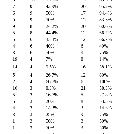
7
9
42.9%
20
95.2%
6
9
50%
17
94.4%
5
9
50%
15
83.3%
9
8
24.2%
20
60.6%
5
8
44.4%
12
66.7%
5
6
33.3%
12
66.7%
4
6
40%
6
40%
3
6
50%
9
75%
19
4
7%
8
14%
14
4
9.5%
16
38.1%
5
4
26.7%
12
80%
2
4
66.7%
6
100%
10
3
8.3%
21
58.3%
5
3
16.7%
5
27.8%
5
3
20%
8
53.3%
4
3
14.3%
3
14.3%
3
3
25%
9
75%
1
3
50%
3
50%
1
3
50%
3
50%