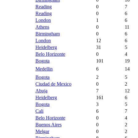
Reading
0
7
Reading
0
6
London
1
6
Athens
0
11
Birmingham
0
6
London
12
6
Heidelberg
31
5
Belo Horizonte
0
4
Bogota
101
19
Medellin
6
14
Bogota
2
5
Ciudad de Mexico
0
2
Abuja
7
12
Heidelberg
161
6
Bogota
3
5
Cali
6
7
Belo Horizonte
0
4
Buenos Aires
0
2
Melgar
0
2