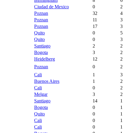
Birmingham
8
6
Ciudad de Mexico
0
2
Poznan
32
4
Poznan
11
3
Poznan
17
3
Quito
0
5
Quito
0
3
Santiago
2
2
Bogota
3
2
Heidelberg
12
2
Poznan
0
2
Cali
1
3
Buenos Aires
1
2
Cali
0
2
Melgar
3
2
Santiago
14
1
Bogota
0
1
Quito
0
1
Cali
0
1
Cali
0
1