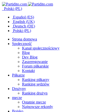
Polski (PL)
Español (ES)
English (UK)
Deutsch (DE)
Polski (PL)
Strona domowa
Społeczność
Kanał społecznościowy
Blog
Dev Blog
Zaszeregowanie
Forum piłkarskie
Kontakt
Piłkarze
Ranking piłkarzy
Ranking sędziów
Drużyny
Ranking drużyn
mecze
Ostatnie mecze
Najnowsze rekordy
Boisko