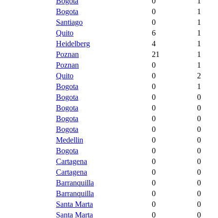
Bogota
0
1
Bogota
0
1
Santiago
0
1
Quito
6
1
Heidelberg
4
1
Poznan
21
1
Poznan
0
1
Quito
0
2
Bogota
0
1
Bogota
0
0
Bogota
0
0
Bogota
0
0
Bogota
0
0
Medellin
0
0
Bogota
0
0
Cartagena
0
0
Cartagena
0
0
Barranquilla
0
0
Barranquilla
0
0
Santa Marta
0
0
Santa Marta
0
0