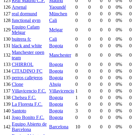
125
Real Madrid C.F.
Madrid
0
0
0
0
0%
0
126
Arsenal
Yaoundé
0
0
0
0
0%
0
127
real dormund
München
0
0
0
0
0%
0
128
functional gym
Cali
0
0
0
0
0%
0
Equipo Cafam
129
Melgar
0
0
0
0
0%
0
Melgar
130
buitrera fc
Cali
0
0
0
0
0%
0
131
black and white
Bogota
0
0
0
0
0%
0
Manchester open
132
Manchester
8
0
0
0
0%
0
team
133
CHIRROL
Bogota
0
0
0
0
0%
0
134
CITADINO FC
Bogota
0
0
0
0
0%
0
135
perros callejeros
Bogota
0
0
0
0
0%
0
136
Clone
Abuja
0
0
0
0
0%
0
137
Villavicencio F.C.
Villavicencio
1
0
0
0
0%
0
138
Chelsea F.C.
Bogota
1
0
0
0
0%
0
139
La Floresta F.C.
Bogota
6
0
0
0
0%
0
140
Santoto
Bogota
3
0
0
0
0%
0
141
Jogo Bonito F.C.
Bogota
0
0
0
0
0%
0
Equipo Abierto de
142
Barcelona
10
0
0
0
0%
0
Barcelona