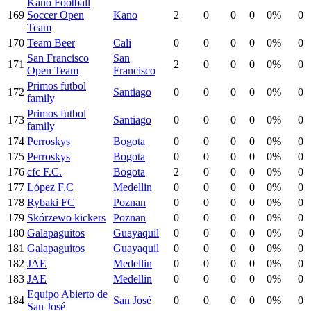
Kano Football
169
Soccer Open
Kano
2
0
0
0
0%
0
Team
170
Team Beer
Cali
0
0
0
0
0%
0
San Francisco
San
171
2
0
0
0
0%
0
Open Team
Francisco
Primos futbol
172
Santiago
0
0
0
0
0%
0
family
Primos futbol
173
Santiago
0
0
0
0
0%
0
family
174
Perroskys
Bogota
0
0
0
0
0%
0
175
Perroskys
Bogota
0
0
0
0
0%
0
176
cfc F.C.
Bogota
2
0
0
0
0%
0
177
López F.C
Medellin
0
0
0
0
0%
0
178
Rybaki FC
Poznan
0
0
0
0
0%
0
179
Skórzewo kickers
Poznan
0
0
0
0
0%
0
180
Galapaguitos
Guayaquil
0
0
0
0
0%
0
181
Galapaguitos
Guayaquil
0
0
0
0
0%
0
182
JAE
Medellin
0
0
0
0
0%
0
183
JAE
Medellin
0
0
0
0
0%
0
Equipo Abierto de
184
San José
0
0
0
0
0%
0
San José