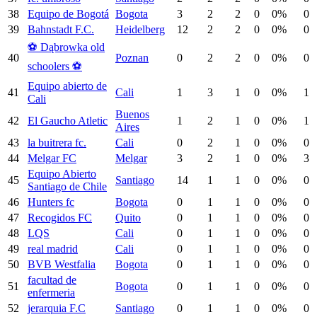
38
Equipo de Bogotá
Bogota
3
2
2
0
0%
0
39
Bahnstadt F.C.
Heidelberg
12
2
2
0
0%
0
⚽️ Dąbrowka old
40
Poznan
0
2
2
0
0%
0
schoolers ⚽️
Equipo abierto de
41
Cali
1
3
1
0
0%
1
Cali
Buenos
42
El Gaucho Atletic
1
2
1
0
0%
1
Aires
43
la buitrera fc.
Cali
0
2
1
0
0%
0
44
Melgar FC
Melgar
3
2
1
0
0%
3
Equipo Abierto
45
Santiago
14
1
1
0
0%
0
Santiago de Chile
46
Hunters fc
Bogota
0
1
1
0
0%
0
47
Recogidos FC
Quito
0
1
1
0
0%
0
48
LQS
Cali
0
1
1
0
0%
0
49
real madrid
Cali
0
1
1
0
0%
0
50
BVB Westfalia
Bogota
0
1
1
0
0%
0
facultad de
51
Bogota
0
1
1
0
0%
0
enfermeria
52
jerarquia F.C
Santiago
0
1
1
0
0%
0