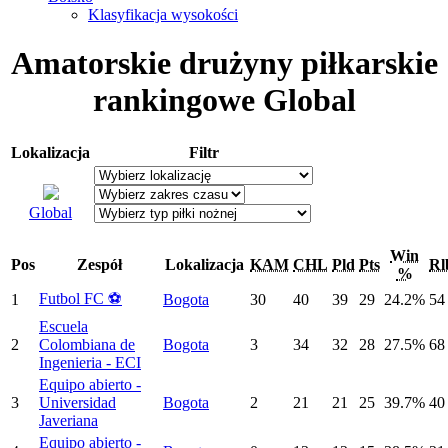
Klasyfikacja wysokości
Amatorskie drużyny piłkarskie
rankingowe Global
Lokalizacja
Filtr
Global
Win
Pos
Zespół
Lokalizacja
KAM
CHL
Pld
Pts
Rl
%
Futbol FC ⚽️
1
Bogota
30
40
39
29
24.2%
54
Escuela
2
Colombiana de
Bogota
3
34
32
28
27.5%
68
Ingenieria - ECI
Equipo abierto -
3
Universidad
Bogota
2
21
21
25
39.7%
40
Javeriana
Equipo abierto -