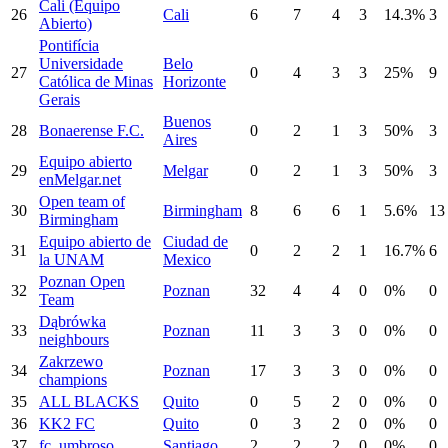
Cali (Equipo
26
Cali
6
7
4
3
14.3%
3
Abierto)
Pontifícia
Universidade
Belo
27
0
4
3
3
25%
9
Católica de Minas
Horizonte
Gerais
Buenos
28
Bonaerense F.C.
0
2
1
3
50%
3
Aires
Equipo abierto
29
Melgar
0
2
1
3
50%
3
enMelgar.net
Open team of
30
Birmingham
8
6
6
1
5.6%
13
Birmingham
Equipo abierto de
Ciudad de
31
0
2
2
1
16.7%
6
la UNAM
Mexico
Poznan Open
32
Poznan
32
4
4
0
0%
0
Team
Dąbrówka
33
Poznan
11
3
3
0
0%
0
neighbours
Zakrzewo
34
Poznan
17
3
3
0
0%
0
champions
35
ALL BLACKS
Quito
0
5
2
0
0%
0
36
KK2 FC
Quito
0
3
2
0
0%
0
37
fc. umbroso
Santiago
2
2
2
0
0%
0