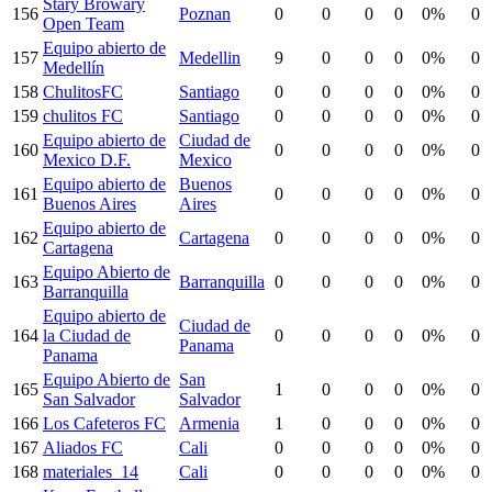
Stary Browary
156
Poznan
0
0
0
0
0%
0
Open Team
Equipo abierto de
157
Medellin
9
0
0
0
0%
0
Medellín
158
ChulitosFC
Santiago
0
0
0
0
0%
0
159
chulitos FC
Santiago
0
0
0
0
0%
0
Equipo abierto de
Ciudad de
160
0
0
0
0
0%
0
Mexico D.F.
Mexico
Equipo abierto de
Buenos
161
0
0
0
0
0%
0
Buenos Aires
Aires
Equipo abierto de
162
Cartagena
0
0
0
0
0%
0
Cartagena
Equipo Abierto de
163
Barranquilla
0
0
0
0
0%
0
Barranquilla
Equipo abierto de
Ciudad de
164
la Ciudad de
0
0
0
0
0%
0
Panama
Panama
Equipo Abierto de
San
165
1
0
0
0
0%
0
San Salvador
Salvador
166
Los Cafeteros FC
Armenia
1
0
0
0
0%
0
167
Aliados FC
Cali
0
0
0
0
0%
0
168
materiales_14
Cali
0
0
0
0
0%
0