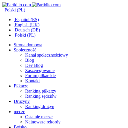
Polski (PL)
Español (ES)
English (UK)
Deutsch (DE)
Polski (PL)
Strona domowa
Społeczność
Kanał społecznościowy
Blog
Dev Blog
Zaszeregowanie
Forum piłkarskie
Kontakt
Piłkarze
Ranking piłkarzy
Ranking sędziów
Drużyny
Ranking drużyn
mecze
Ostatnie mecze
Najnowsze rekordy
Boisko