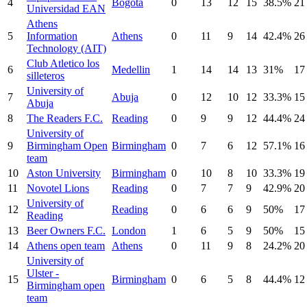
4
Bogota
0
13
12
15
38.5%
21
Universidad EAN
Athens
5
Information
Athens
0
11
9
14
42.4%
26
Technology (AIT)
Club Atletico los
6
Medellin
1
14
14
13
31%
17
silleteros
University of
7
Abuja
0
12
10
12
33.3%
15
Abuja
8
The Readers F.C.
Reading
0
9
9
12
44.4%
24
University of
9
Birmingham Open
Birmingham
0
7
6
12
57.1%
16
team
10
Aston University
Birmingham
0
10
8
10
33.3%
19
11
Novotel Lions
Reading
0
7
7
9
42.9%
20
University of
12
Reading
0
6
6
9
50%
17
Reading
13
Beer Owners F.C.
London
1
6
5
9
50%
15
14
Athens open team
Athens
0
11
9
8
24.2%
20
University of
Ulster -
15
Birmingham
0
6
5
8
44.4%
12
Birmingham open
team