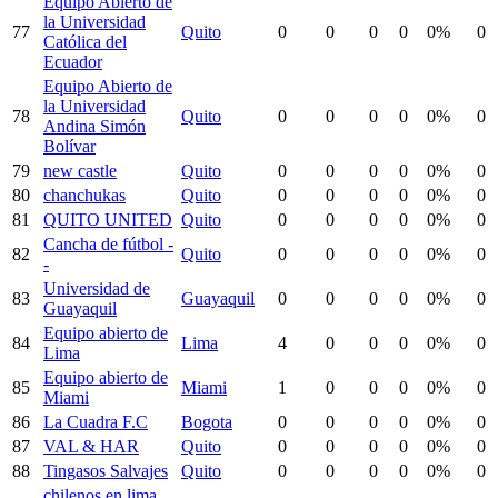
Equipo Abierto de
la Universidad
77
Quito
0
0
0
0
0%
0
Católica del
Ecuador
Equipo Abierto de
la Universidad
78
Quito
0
0
0
0
0%
0
Andina Simón
Bolívar
79
new castle
Quito
0
0
0
0
0%
0
80
chanchukas
Quito
0
0
0
0
0%
0
81
QUITO UNITED
Quito
0
0
0
0
0%
0
Cancha de fútbol -
82
Quito
0
0
0
0
0%
0
-
Universidad de
83
Guayaquil
0
0
0
0
0%
0
Guayaquil
Equipo abierto de
84
Lima
4
0
0
0
0%
0
Lima
Equipo abierto de
85
Miami
1
0
0
0
0%
0
Miami
86
La Cuadra F.C
Bogota
0
0
0
0
0%
0
87
VAL & HAR
Quito
0
0
0
0
0%
0
88
Tingasos Salvajes
Quito
0
0
0
0
0%
0
chilenos en lima