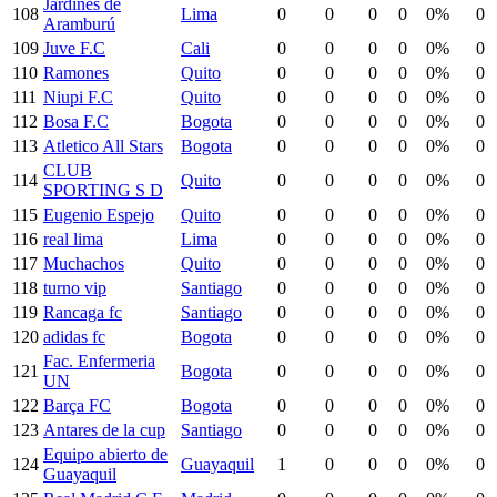
Jardines de
108
Lima
0
0
0
0
0%
0
Aramburú
109
Juve F.C
Cali
0
0
0
0
0%
0
110
Ramones
Quito
0
0
0
0
0%
0
111
Niupi F.C
Quito
0
0
0
0
0%
0
112
Bosa F.C
Bogota
0
0
0
0
0%
0
113
Atletico All Stars
Bogota
0
0
0
0
0%
0
CLUB
114
Quito
0
0
0
0
0%
0
SPORTING S D
115
Eugenio Espejo
Quito
0
0
0
0
0%
0
116
real lima
Lima
0
0
0
0
0%
0
117
Muchachos
Quito
0
0
0
0
0%
0
118
turno vip
Santiago
0
0
0
0
0%
0
119
Rancaga fc
Santiago
0
0
0
0
0%
0
120
adidas fc
Bogota
0
0
0
0
0%
0
Fac. Enfermeria
121
Bogota
0
0
0
0
0%
0
UN
122
Barça FC
Bogota
0
0
0
0
0%
0
123
Antares de la cup
Santiago
0
0
0
0
0%
0
Equipo abierto de
124
Guayaquil
1
0
0
0
0%
0
Guayaquil