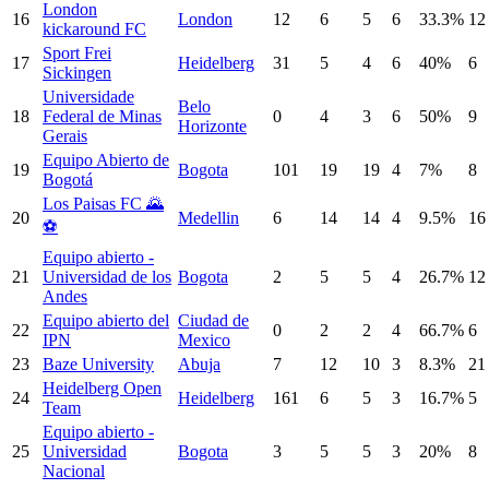
London
16
London
12
6
5
6
33.3%
12
kickaround FC
Sport Frei
17
Heidelberg
31
5
4
6
40%
6
Sickingen
Universidade
Belo
18
Federal de Minas
0
4
3
6
50%
9
Horizonte
Gerais
Equipo Abierto de
19
Bogota
101
19
19
4
7%
8
Bogotá
Los Paisas FC 🌄
20
Medellin
6
14
14
4
9.5%
16
⚽
Equipo abierto -
21
Universidad de los
Bogota
2
5
5
4
26.7%
12
Andes
Equipo abierto del
Ciudad de
22
0
2
2
4
66.7%
6
IPN
Mexico
23
Baze University
Abuja
7
12
10
3
8.3%
21
Heidelberg Open
24
Heidelberg
161
6
5
3
16.7%
5
Team
Equipo abierto -
25
Universidad
Bogota
3
5
5
3
20%
8
Nacional