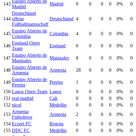
Equipo Abierto de
143
Madrid
9
0
0
0
0%
0
Madrid
Deutschland
144
offene
Deutschland
4
0
0
0
0%
0
Fußballmannschaft
Equipo Abierto de
145
Colombia
4
0
0
0
0%
0
Colombia
England Open
146
England
0
0
0
0
0%
0
Team
Equipo Abierto de
147
Manizales
8
0
0
0
0%
0
Manizales
Equipo Abierto de
148
Armenia
28
0
0
0
0%
0
Armenia
Equipo Abierto de
149
Pereira
1
0
0
0
0%
0
Pereira
150
Lagos Open Team
Lagos
9
0
0
0
0%
0
151
real madrid
Cali
0
0
0
0
0%
0
152
nicol
Medellin
0
0
0
0
0%
0
Armenia
153
Armenia
2
0
0
0
0%
0
Futboleros
154
Ecoret FC
Bogota
0
0
0
0
0%
0
155
DDC FC
Medellin
0
0
0
0
0%
0