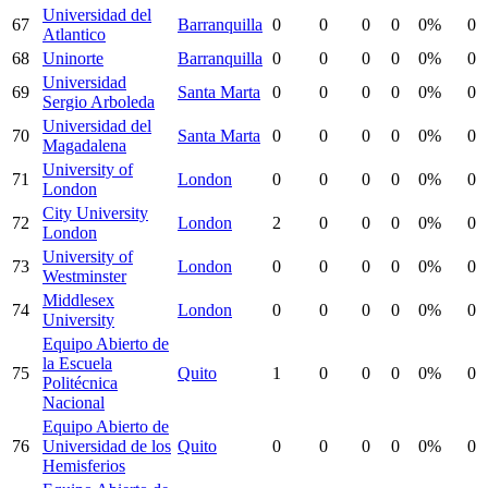
Universidad del
67
Barranquilla
0
0
0
0
0%
0
Atlantico
68
Uninorte
Barranquilla
0
0
0
0
0%
0
Universidad
69
Santa Marta
0
0
0
0
0%
0
Sergio Arboleda
Universidad del
70
Santa Marta
0
0
0
0
0%
0
Magadalena
University of
71
London
0
0
0
0
0%
0
London
City University
72
London
2
0
0
0
0%
0
London
University of
73
London
0
0
0
0
0%
0
Westminster
Middlesex
74
London
0
0
0
0
0%
0
University
Equipo Abierto de
la Escuela
75
Quito
1
0
0
0
0%
0
Politécnica
Nacional
Equipo Abierto de
76
Universidad de los
Quito
0
0
0
0
0%
0
Hemisferios