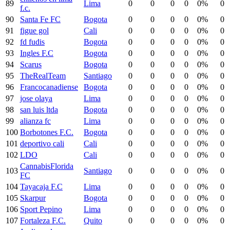
89
Lima
0
0
0
0
0%
0
f.c.
90
Santa Fe FC
Bogota
0
0
0
0
0%
0
91
figue gol
Cali
0
0
0
0
0%
0
92
fd fudis
Bogota
0
0
0
0
0%
0
93
Ingles F.C
Bogota
0
0
0
0
0%
0
94
Scarus
Bogota
0
0
0
0
0%
0
95
TheRealTeam
Santiago
0
0
0
0
0%
0
96
Francocanadiense
Bogota
0
0
0
0
0%
0
97
jose olaya
Lima
0
0
0
0
0%
0
98
san luis ltda
Bogota
0
0
0
0
0%
0
99
alianza fc
Lima
0
0
0
0
0%
0
100
Borbotones F.C.
Bogota
0
0
0
0
0%
0
101
deportivo cali
Cali
0
0
0
0
0%
0
102
LDO
Cali
0
0
0
0
0%
0
CannabisFlorida
103
Santiago
0
0
0
0
0%
0
FC
104
Tayacaja F.C
Lima
0
0
0
0
0%
0
105
Skarpur
Bogota
0
0
0
0
0%
0
106
Sport Pepino
Lima
0
0
0
0
0%
0
107
Fortaleza F.C.
Quito
0
0
0
0
0%
0