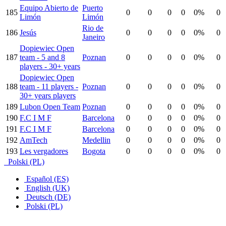
Equipo Abierto de
Puerto
185
0
0
0
0
0%
0
Limón
Limón
Rio de
186
Jesús
0
0
0
0
0%
0
Janeiro
Dopiewiec Open
187
team - 5 and 8
Poznan
0
0
0
0
0%
0
players - 30+ years
Dopiewiec Open
188
team - 11 players -
Poznan
0
0
0
0
0%
0
30+ years players
189
Lubon Open Team
Poznan
0
0
0
0
0%
0
190
F.C I M F
Barcelona
0
0
0
0
0%
0
191
F.C I M F
Barcelona
0
0
0
0
0%
0
192
AmTech
Medellin
0
0
0
0
0%
0
193
Les vergadores
Bogota
0
0
0
0
0%
0
Polski (PL)
Español (ES)
English (UK)
Deutsch (DE)
Polski (PL)