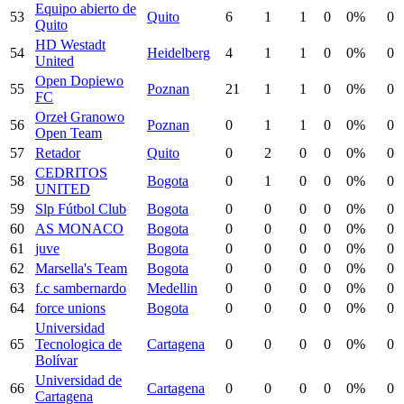
Equipo abierto de
53
Quito
6
1
1
0
0%
0
Quito
HD Westadt
54
Heidelberg
4
1
1
0
0%
0
United
Open Dopiewo
55
Poznan
21
1
1
0
0%
0
FC
Orzeł Granowo
56
Poznan
0
1
1
0
0%
0
Open Team
57
Retador
Quito
0
2
0
0
0%
0
CEDRITOS
58
Bogota
0
1
0
0
0%
0
UNITED
59
Slp Fútbol Club
Bogota
0
0
0
0
0%
0
60
AS MONACO
Bogota
0
0
0
0
0%
0
61
juve
Bogota
0
0
0
0
0%
0
62
Marsella's Team
Bogota
0
0
0
0
0%
0
63
f.c sambernardo
Medellin
0
0
0
0
0%
0
64
force unions
Bogota
0
0
0
0
0%
0
Universidad
65
Tecnologica de
Cartagena
0
0
0
0
0%
0
Bolívar
Universidad de
66
Cartagena
0
0
0
0
0%
0
Cartagena