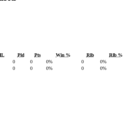
HL
Pld
Pts
Win %
Rlb
Rlb %
0
0
0%
0
0%
0
0
0%
0
0%