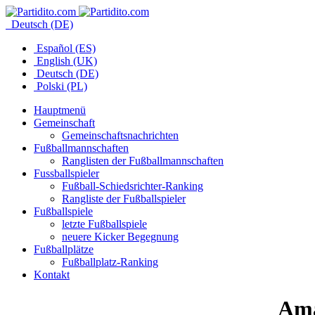
Deutsch (DE)
Español (ES)
English (UK)
Deutsch (DE)
Polski (PL)
Hauptmenü
Gemeinschaft
Gemeinschaftsnachrichten
Fußballmannschaften
Ranglisten der Fußballmannschaften
Fussballspieler
Fußball-Schiedsrichter-Ranking
Rangliste der Fußballspieler
Fußballspiele
letzte Fußballspiele
neuere Kicker Begegnung
Fußballplätze
Fußballplatz-Ranking
Kontakt
Ama