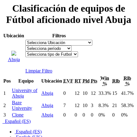
Clasificación de equipos de
Fútbol aficionado nivel Abuja
Ubicación
Filtros
Abuja
Limpiar Filtro
Win
Rlb
Pos
Equipo
Ubicación
EVF
RT
Pld
Pts
Rlb
%
%
University of
1
Abuja
0
12
10
12
33.3%
15
41.7%
Abuja
Baze
2
Abuja
7
12
10
3
8.3%
21
58.3%
University
3
Clone
Abuja
0
0
0
0
0%
0
0%
Español (ES)
Español (ES)