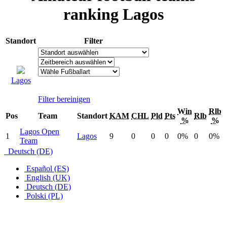
ranking Lagos
Standort
Filter
Lagos
Filter bereinigen
Win
Rlb
Pos
Team
Standort
KAM
CHL
Pld
Pts
Rlb
%
%
Lagos Open
1
Lagos
9
0
0
0
0%
0
0%
Team
Deutsch (DE)
Español (ES)
English (UK)
Deutsch (DE)
Polski (PL)