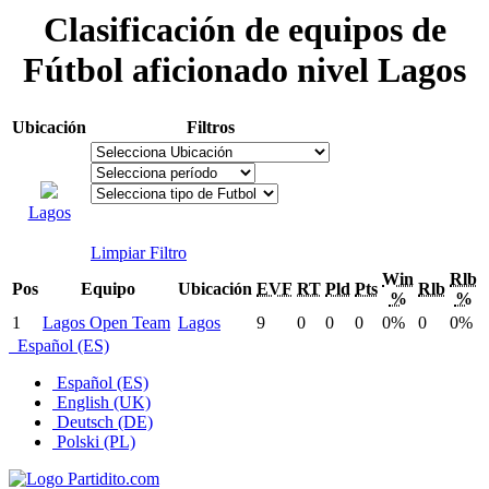
Clasificación de equipos de
Fútbol aficionado nivel Lagos
Ubicación
Filtros
Lagos
Limpiar Filtro
Win
Rlb
Pos
Equipo
Ubicación
EVF
RT
Pld
Pts
Rlb
%
%
1
Lagos Open Team
Lagos
9
0
0
0
0%
0
0%
Español (ES)
Español (ES)
English (UK)
Deutsch (DE)
Polski (PL)