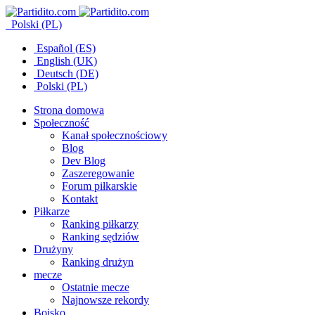
Polski (PL)
Español (ES)
English (UK)
Deutsch (DE)
Polski (PL)
Strona domowa
Społeczność
Kanał społecznościowy
Blog
Dev Blog
Zaszeregowanie
Forum piłkarskie
Kontakt
Piłkarze
Ranking piłkarzy
Ranking sędziów
Drużyny
Ranking drużyn
mecze
Ostatnie mecze
Najnowsze rekordy
Boisko