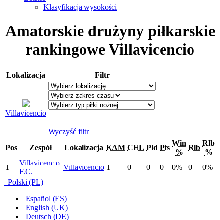
Klasyfikacja wysokości
Amatorskie drużyny piłkarskie
rankingowe Villavicencio
Lokalizacja
Filtr
Villavicencio
Wyczyść filtr
Win
Rlb
Pos
Zespół
Lokalizacja
KAM
CHL
Pld
Pts
Rlb
%
%
Villavicencio
1
Villavicencio
1
0
0
0
0%
0
0%
F.C.
Polski (PL)
Español (ES)
English (UK)
Deutsch (DE)