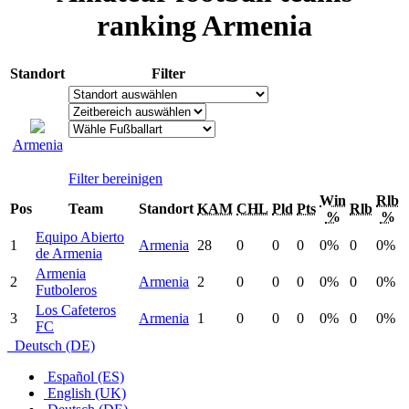
ranking Armenia
Standort
Filter
Armenia
Filter bereinigen
Win
Rlb
Pos
Team
Standort
KAM
CHL
Pld
Pts
Rlb
%
%
Equipo Abierto
1
Armenia
28
0
0
0
0%
0
0%
de Armenia
Armenia
2
Armenia
2
0
0
0
0%
0
0%
Futboleros
Los Cafeteros
3
Armenia
1
0
0
0
0%
0
0%
FC
Deutsch (DE)
Español (ES)
English (UK)